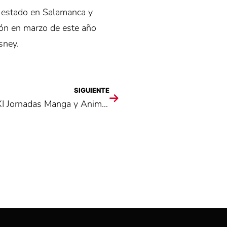
e estado en Salamanca y
eón en marzo de este año
sney.
SIGUIENTE
Jurado del concurso de Karaoke de las XXI Jornadas Manga y Anime de Motsukora