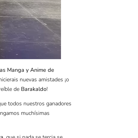
das Manga y Anime de
hicierais nuevas amistades ¡o
eíble de
Barakaldo
!
que todos nuestros ganadores
 tengamos muchísimas
ra
, que si nada se tercia se