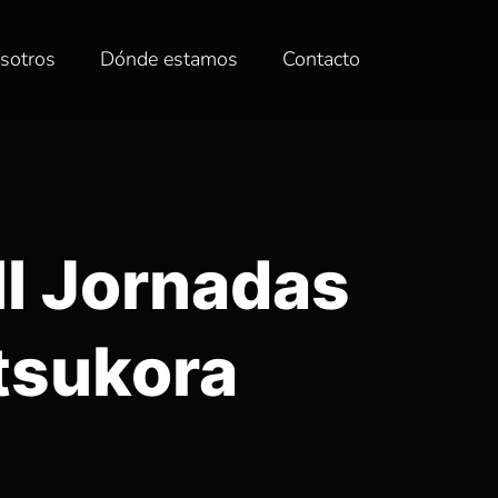
sotros
Dónde estamos
Contacto
II Jornadas
tsukora