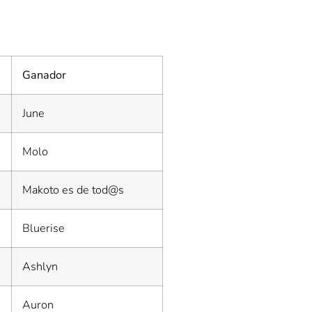
Ganador
June
Molo
Makoto es de tod@s
Bluerise
Ashlyn
Auron